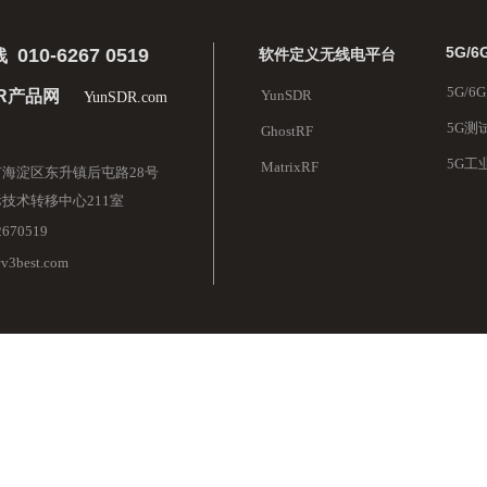
5G/
010-6267 0519
软件定义无线电平台
线
5G/
DR产品网
YunSDR
YunSDR.com
5G测
GhostRF
5G工
MatrixRF
海淀区东升镇后屯路28号
技术转移中心211室
2670519
@v3best.com