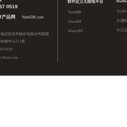
5G/
软件定义无线电平台
67 0519
5G/
YunSDR
DR产品网
YunSDR.com
5G测
GhostRF
5G工
MatrixRF
海淀区东升镇后屯路28号院国
转移中心211室
2670519
@v3best.com