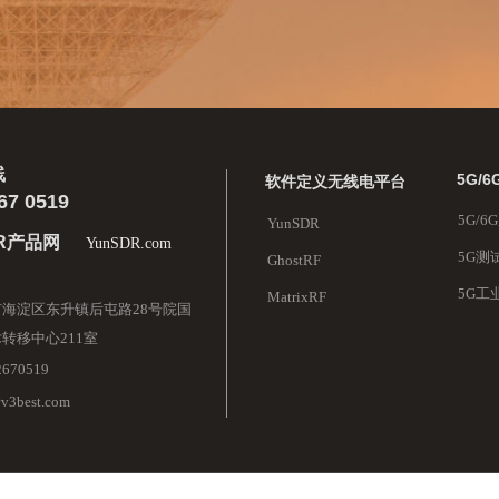
线
5G/
软件定义无线电平台
67 0519
5G/
YunSDR
DR产品网
YunSDR.com
5G测
GhostRF
5G工
MatrixRF
海淀区东升镇后屯路28号院国
转移中心211室
2670519
@v3best.com