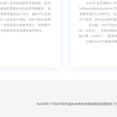
Radio是一款开源的软件开发框架，提供
srsLTE 是开源4G 
线电所需要的信号处理功能模块。 框
SoftwareRadioSystem
了图形界面的设计方式，额外可以支持
免费开源LTE SDR平台，在AGP
n和C++语言设计流程。GNU Radio给用
可下发布，并且在实现中使用
了一些应用设计的参考设计，帮助用户
关功能。srsLTE
速实现和评估无线通信相关算法。
UE（srsUE），全协议栈的e
核心网（srsEPC），配
以通过srsLTE搭建完
YunSDR Y750s/790为面向未来的无线电系统应用