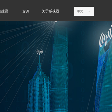
室建设
关于威视锐
资源
中文
ꀅ