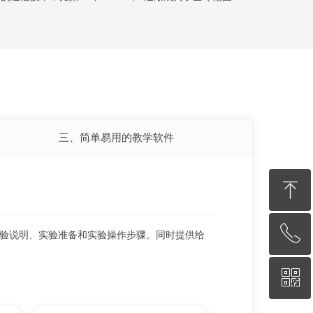
三、简单易用的教学软件
ꁸ
ꂅ
回到顶部
实验说明、实验准备和实验操作步骤。同时提供给
ꀥ
010-62670519