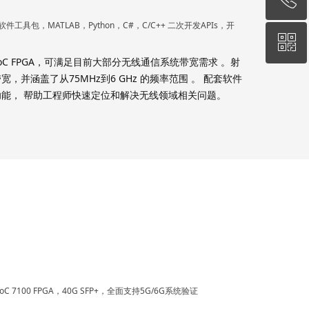
件工具包，MATLAB，Python，C#，C/C++ 二次开发APIs，开
ꀥ
010-62670519
oC FPGA，可满足目前大部分无线通信系统带宽需求 。射
宽，并涵盖了从75MHz到6 GHz 的频率范围 。 配套软件
微信专属客服
能， 帮助工程师快速定位和解决无线领域相关问题。
 7100 FPGA，40G SFP+，全面支持5G/6G系统验证