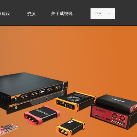
室建设
关于威视锐
资源
中文
ꀅ