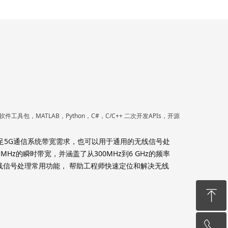
软件工具包，MATLAB，Python，C#，C/C++ 二次开发APIs，开源
，可满足5G通信系统带宽需求，也可以用于通用的无线信号处
 MHz的瞬时带宽，并涵盖了从300MHz到6 GHz的频率
线信号处理常用功能， 帮助工程师快速定位和解决无线
ꁸ
ꂅ
回到顶部