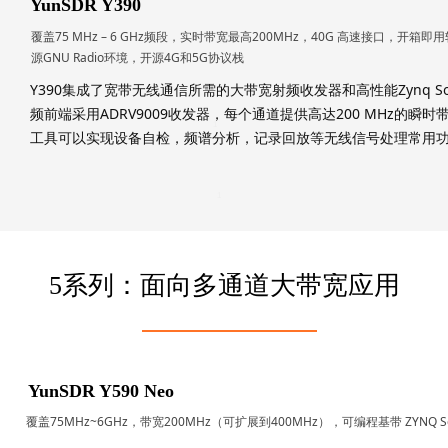
YunSDR Y390
覆盖75 MHz – 6 GHz频段，实时带宽最高200MHz，40G 高速接口，开箱即用软
源GNU Radio环境，开源4G和5G协议栈
Y390集成了宽带无线通信所需的大带宽射频收发器和高性能Zynq S
频前端采用ADRV9009收发器，每个通道提供高达200 MHz的瞬时带
1
工具可以实现设备自检，频谱分析，记录回放等无线信号处理常用功
1
5系列：面向多通道大带宽应用
YunSDR Y590 Neo
覆盖75MHz~6GHz，带宽200MHz（可扩展到400MHz），可编程基带 ZYNQ SoC