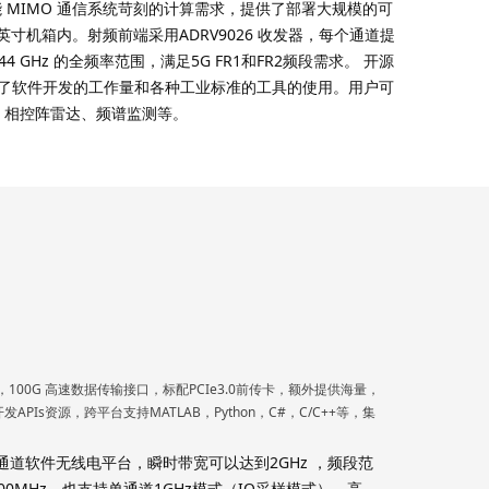
足高性能 MIMO 通信系统苛刻的计算需求，提供了部署大规模的可
 英寸机箱内。射频前端采用ADRV9026 收发器，每个通道提
4 GHz 的全频率范围，满足5G FR1和FR2频段需求。 开源
的开发框架，减少了软件开发的工作量和各种工业标准的工具的使用。用户可
型、相控阵雷达、频谱监测等。
z，100G 高速数据传输接口，标配PCIe3.0前传卡，额外提供海量，
s资源，跨平台支持MATLAB，Python，C#，C/C++等，集
构建的高性能多通道软件无线电平台，瞬时带宽可以达到2GHz ，频段范
00MHz，也支持单通道1GHz模式（IQ采样模式）。高