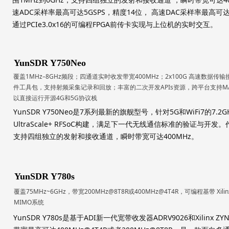
速ADC采样率最高可达5GSPS，精度14位， 高速DAC采样率最高可达
通过PCIe3.0x16的可编程FPGA前传卡实现与上位机的实时交互。
YunSDR Y750Neo
覆盖1MHz–8GHz频段；四通道实时收发带宽400MHz；2x100G 高速数据传
件工具包，支持射频采集记录和回放；丰富的二次开发APIs资源，跨平台支持MATLAB
以直接运行开源4G和5G协议栈
YunSDR Y750Neo是7系列最新的旗舰型号，针对5G和WiFi7的7.2
UltraScale+ RFSoC构建，满足下一代无线通信标准的验证与开
支持四组独立的发射和接收通道，瞬时带宽可达400MHz。
YunSDR Y780s
覆盖75MHz~6GHz，带宽200MHz@8T8R或400MHz@4T4R，可编程基带 Xilinx K
MIMO系统
YunSDR Y780s是基于ADI新一代宽带收发器ADRV9026和Xilinx Z