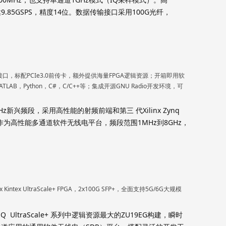
9.85GSPS，精度14位。数据传输接口采用100G光纤，
输接口，标配PCIe3.0前传卡，额外提供海量FPGA逻辑资源；开箱即用软
，Python，C#，C/C++等；集成开源GNU Radio开发环境，可
GHz新兴频段，采用高性能的射频前端和第三 代Xilinx Zynq
发。作为高性能多通道软件无线电平台，频段范围1MHz到8GHz，
intex UltraScale+ FPGA，2x100G SFP+，全面支持5G/6G大规模
YNQ UltraScale+ 系列中逻辑资源最大的ZU19EG构建，瞬时