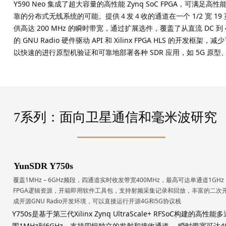
Y590 Neo 集成了超大容量的高性能 Zynq SoC FPGA，可满
靠的分布式无线系统的可能。提供４发４收的通道在一个 1/2 宽 19
供高达 200 MHz 的瞬时带宽，通过扩展选件，覆盖了从直流 DC 到 4
的 GNU Radio 硬件驱动 API 和 Xilinx FPGA HLS 
以快速的进行原型机验证和可靠地部署各种 SDR 应用，如 5G 原
1
7系列：面向卫星通信和毫米波研究
YunSDR Y750s
覆盖1MHz – 6GHz频段，四通道实时收发带宽400MHz，最高可达单通道1GH
FPGA逻辑资源，开箱即用软件工具包，支持射频采集记录和回放，丰富的二次开发API
成开源GNU Radio开发环境，可以直接运行开源4G和5G协议栈
Y750s是基于第三代Xilinx Zynq UltraScale+ RFSoC
围1MHz到6GHz，支持四组独立的发射和接收通道 ，瞬时带宽可达4