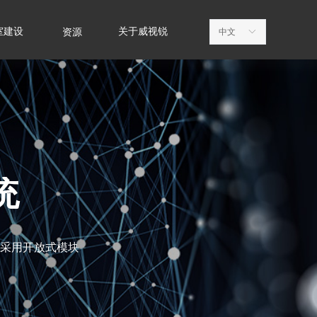
室建设
关于威视锐
资源
中文
ꀅ
统
统采用开放式模块
。