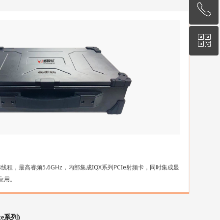
ꂅ
回到顶部
ꀥ
010-62670519
微信专属客服
，24线程，最高睿频5.6GHz，内部集成IQX系列PCIe射频卡，同时集成显
应用。
te系列)