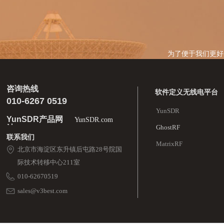
为了便于我们更好
咨询热线
软件定义无线电平台
010-6267 0519
YunSDR
YunSDR产品网
YunSDR.com
站
GhostRF
联系我们
MatrixRF
北京市海淀区东升镇后屯路28号院国
际技术转移中心211室
010-62670519
sales@v3best.com