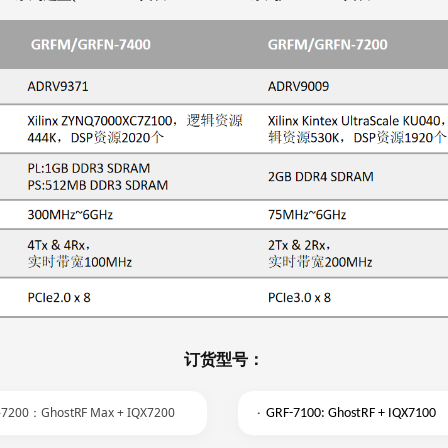
订货型号：
200：GhostRF Max + IQX7200
·
GRF-7100: GhostRF + IQX7100
.