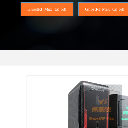
GhostRF Max_En.pdf
GhostRF Max_Cn.pdf