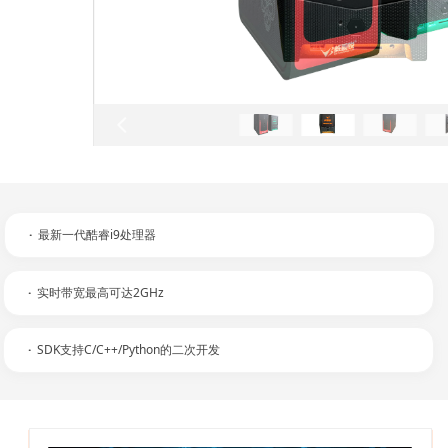
넳
·
最新一代酷睿i9处理器
·
实时带宽最高可达2GHz
·
SDK支持C/C++/Python的二次开发