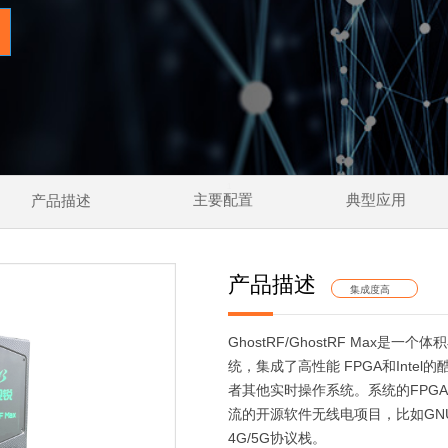
1
产品描述
主要配置
典型应用
产品描述
集成度高
GhostRF/GhostRF Max
统，集成了高性能 FPGA和Intel的酷睿i
者其他实时操作系统。系统的FPG
流的开源软件无线电项目，比如GNU-
4G/5G协议栈。