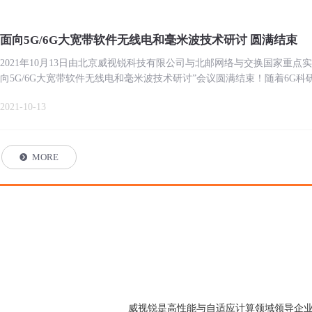
面向5G/6G大宽带软件无线电和毫米波技术研讨 圆满结束
2021年10月13日由北京威视锐科技有限公司与北邮网络与交换国家重点
向5G/6G大宽带软件无线电和毫米波技术研讨”会议圆满结束！随着6G
开，现有的开源软件无线电平台无论是带宽、频段和通道数量都无法满足
2021-10-13
主要介绍下一代无线通信科研所需的大宽带（2GHz)和毫米波（24~44GHz， 
台。同时邀请行业内相关专业人士参与其中，共同推进研讨会高效、高质
MORE
뀹
威视锐是高性能与自适应计算领域领导企业