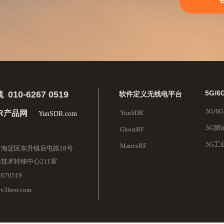
5G/
010-6267 0519
软件定义无线电平台
线
5G/
DR产品网
YunSDR
YunSDR.com
5G测
GhostRF
5G工
MatrixRF
海淀区东升镇后屯路28号
技术转移中心211室
2670519
@v3best.com