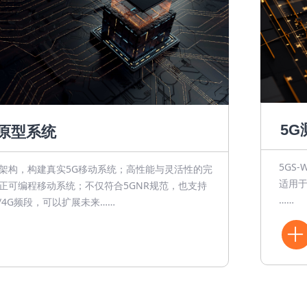
5G
G原型系统
5GS
架构，构建真实5G移动系统；高性能与灵活性的完
适用于
正可编程移动系统；不仅符合5GNR规范，也支持
……
G/4G频段，可以扩展未来……
ꄶ