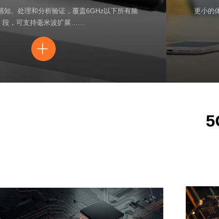
感知、处理和分析验证，覆盖6GHz以下所有频
更小的
段，可支持毫米波扩展……
ꄶ
ꄶ