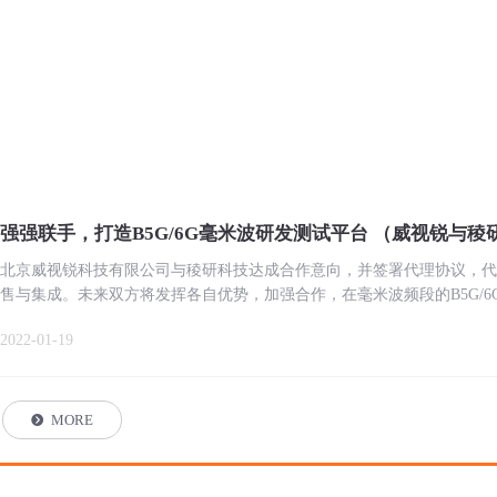
强强联手，打造B5G/6G毫米波研发测试平台 （威视锐与稜研科技
<TMYTEK>达成战略合作）
北京威视锐科技有限公司与稜研科技达成合作意向，并签署代理协议，代
售与集成。未来双方将发挥各自优势，加强合作，在毫米波频段的B5G/6
统测试、卫星互联网通信等领域为客户提供端到端的系统解决方案。
2022-01-19
MORE
뀹